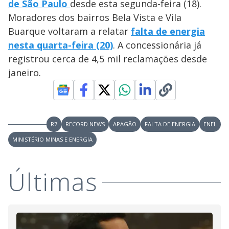
de São Paulo
desde esta segunda-feira (18).
a
a
n
l
d
l
Moradores dos bairros Bela Vista e Vila
o
w
D
w
Buarque voltaram a relatar
falta de energia
i
.
i
n
T
nesta quarta-feira (20)
. A concessionária já
a
h
d
i
registrou cerca de 4,5 mil reclamações desde
l
o
s
o
m
janeiro.
w
o
g
.
d
a
l
c
a
n
R7
RECORD NEWS
APAGÃO
FALTA DE ENERGIA
ENEL
b
e
MINISTÉRIO MINAS E ENERGIA
c
l
o
s
Últimas
e
d
b
y
p
r
e
s
s