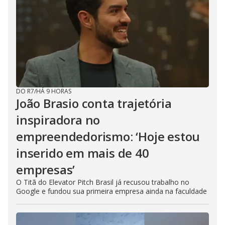
i
n
g
t
h
e
E
s
c
a
p
e
k
DO R7
/
HÁ 9 HORAS
e
João Brasio conta trajetória
y
o
inspiradora no
r
a
empreendedorismo: ‘Hoje estou
c
t
i
inserido em mais de 40
v
a
empresas’
t
i
O Titã do Elevator Pitch Brasil já recusou trabalho no
n
g
Google e fundou sua primeira empresa ainda na faculdade
t
h
e
c
l