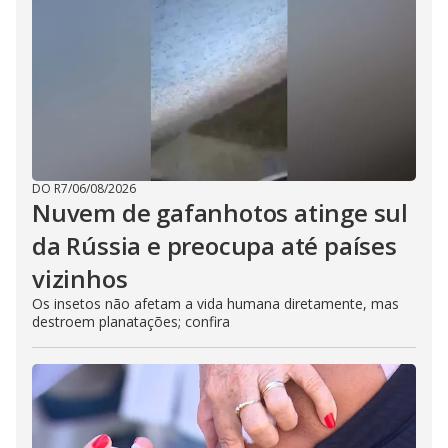
o
s
e
b
u
t
t
o
n
.
DO R7
/
06/08/2026
Nuvem de gafanhotos atinge sul
da Rússia e preocupa até países
vizinhos
Os insetos não afetam a vida humana diretamente, mas
destroem planatações; confira