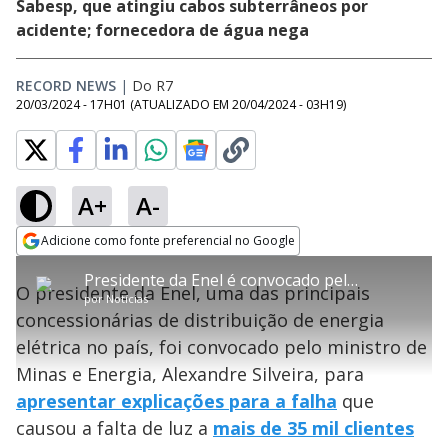
Sabesp, que atingiu cabos subterrâneos por
acidente; fornecedora de água nega
RECORD NEWS
|
Do R7
20/03/2024 - 17H01
(ATUALIZADO EM
20/04/2024 - 03H19
)
A+
A-
error_outline
Adicione como fonte preferencial no Google
OK
T
T
Opens in new window
Presidente da Enel é convocado pelo governo para dar explicações sobre novo apagão em São Paulo
h
O vídeo não está disponível ou não é
Oops! Algo deu errado
h
C
O presidente da Enel, uma das principais
i
por
Notícias
i
suportado pelo seu browser
s
l
Por favor, recarregue a página.
concessionárias de distribuição de energia
i
s
Código do Erro:
MEDIA_ERR_SRC_NOT_SUPPORTED
o
s
i
elétrica no país, foi convocado pelo ministro de
a
s
Recarregar
s
m
Minas e Energia, Alexandre Silveira, para
e
o
a
d
M
m
apresentar explicações para a falha
que
a
o
o
l
causou a falta de luz a
mais de 35 mil clientes
w
d
d
i