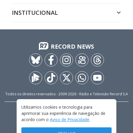
INSTITUCIONAL
RECORD NEWS
Todos os direitos reservados - 2009-
2026
- Rádio e Televisão Record S.A
Utilizamos cookies e tecnologia para
CARREIRA
FALE CONOSCO
PRIVACIDADE
aprimorar sua experiência de navegação de
TERMOS E CONDIÇÕES DE USO
acordo com o
Aviso de Privacidade
.