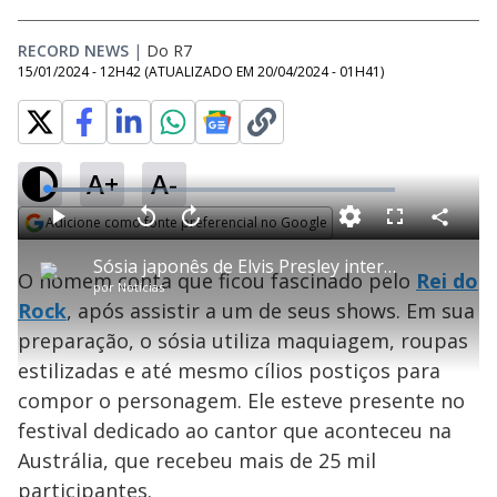
RECORD NEWS
|
Do R7
15/01/2024 - 12H42
(ATUALIZADO EM
20/04/2024 - 01H41
)
A+
A-
L
o
a
Adicione como fonte preferencial no Google
d
C
P
V
A
P
F
e
o
l
o
v
u
Opens in new window
d
m
a
l
a
l
:
Sósia japonês de Elvis Presley interpreta o astro há 35 anos
p
y
t
n
l
1
O homem conta que ficou fascinado pelo
Rei do
a
a
ç
s
5
por
Notícias
r
r
a
c
.
t
1
r
l
r
3
Rock
, após assistir a um de seus shows. Em sua
i
0
1
e
0
l
s
0
e
%
h
preparação, o sósia utiliza maquiagem, roupas
e
s
n
a
g
e
r
u
g
estilizadas e até mesmo cílios postiços para
n
u
a
d
n
o
d
compor o personagem. Ele esteve presente no
s
o
s
festival dedicado ao cantor que aconteceu na
y
Austrália, que recebeu mais de 25 mil
participantes.
M