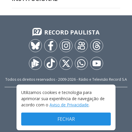
RECORD PAULISTA
Todos os direitos reservados - 2009-
2026
- Rádio e Televisão Record S.A
Utilizamos cookies e tecnologia para
CARREIRA
FALE CONOSCO
PRIVACIDADE
aprimorar sua experiência de navegação de
TERMOS E CONDIÇÕES DE USO
acordo com o
Aviso de Privacidade
.
FECHAR