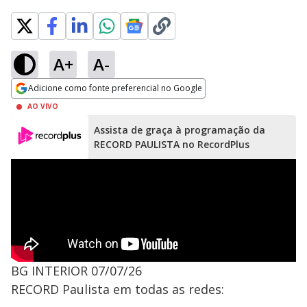
A+
A-
Adicione como fonte preferencial no Google
Opens in new window
AO VIVO
Assista de graça à programação da
RECORD PAULISTA no RecordPlus
BG INTERIOR 07/07/26
RECORD Paulista em todas as redes: