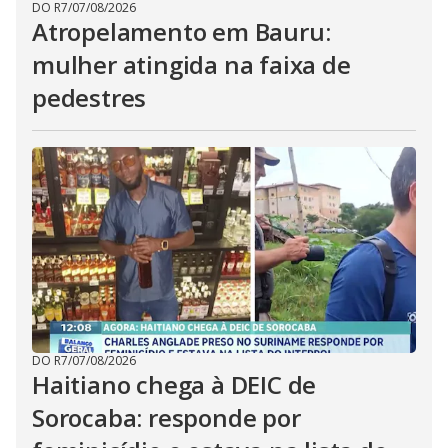
DO R7
/
07/08/2026
Atropelamento em Bauru:
mulher atingida na faixa de
pedestres
DO R7
/
07/08/2026
Haitiano chega à DEIC de
Sorocaba: responde por