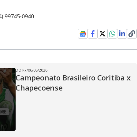
4) 99745-0940
DO R7
/
06/08/2026
Campeonato Brasileiro Coritiba x
Chapecoense