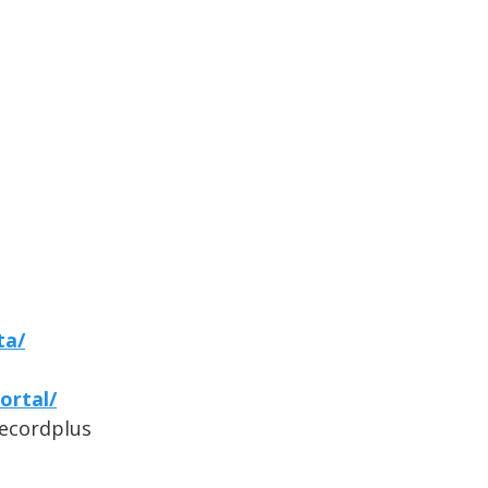
ta/
ortal/
Recordplus