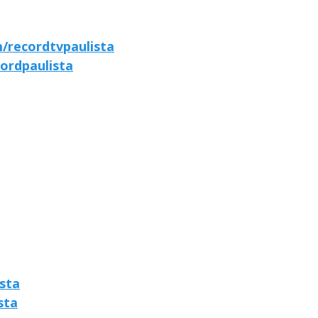
/recordtvpaulista
ordpaulista
sta
sta