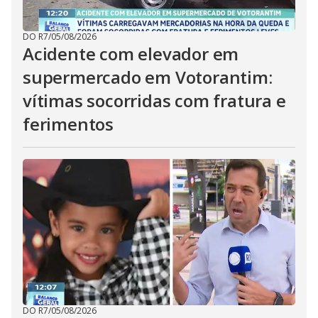
DO R7
/
05/08/2026
Acidente com elevador em
supermercado em Votorantim:
vítimas socorridas com fratura e
ferimentos
DO R7
/
05/08/2026