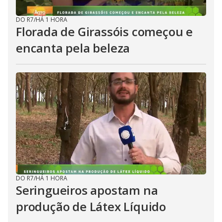
DO R7
/
HÁ 1 HORA
Florada de Girassóis começou e
encanta pela beleza
DO R7
/
HÁ 1 HORA
Seringueiros apostam na
produção de Látex Líquido