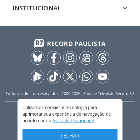
INSTITUCIONAL
RECORD PAULISTA
Todos os direitos reservados - 2009-
2026
- Rádio e Televisão Record S.A
Utilizamos cookies e tecnologia para
CARREIRA
FALE CONOSCO
PRIVACIDADE
aprimorar sua experiência de navegação de
TERMOS E CONDIÇÕES DE USO
acordo com o
Aviso de Privacidade
.
FECHAR