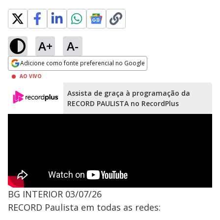
A+
A-
Adicione como fonte preferencial no Google
Opens in new window
AO VIVO
Assista de graça à programação da
RECORD PAULISTA no RecordPlus
BG INTERIOR 03/07/26
RECORD Paulista em todas as redes: