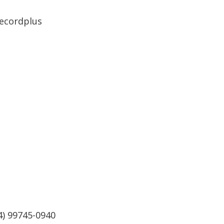
Recordplus
4) 99745-0940