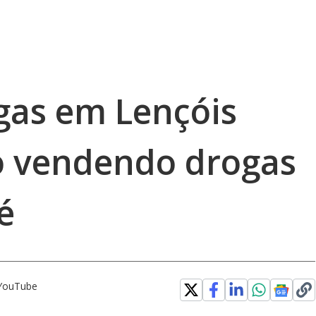
ogas em Lençóis
so vendendo drogas
é
 YouTube