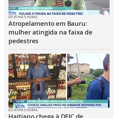
DO R7
/
HÁ 5 HORAS
Atropelamento em Bauru:
mulher atingida na faixa de
pedestres
DO R7
/
HÁ 5 HORAS
Haitiano chega à DEIC de