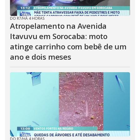
DO R7
/
HÁ 4 HORAS
Atropelamento na Avenida
Itavuvu em Sorocaba: moto
atinge carrinho com bebê de um
ano e dois meses
DO R7
/
HÁ 4 HORAS