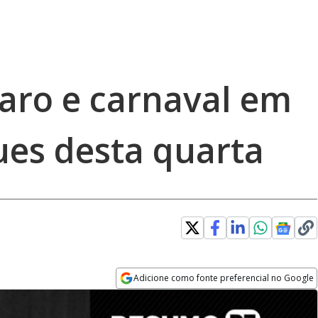
naro e carnaval em
ues desta quarta
Adicione como fonte preferencial no Google
Opens in new window