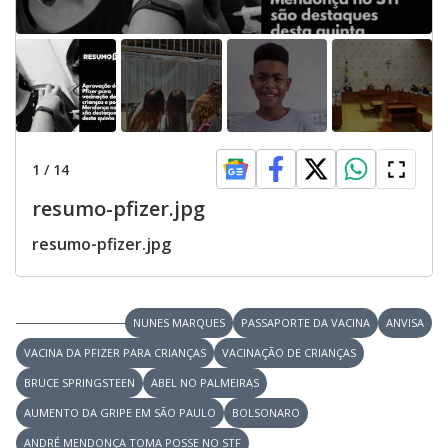
1
/
14
resumo-pfizer.jpg
resumo-pfizer.jpg
NUNES MARQUES
PASSAPORTE DA VACINA
ANVISA
VACINA DA PFIZER PARA CRIANÇAS
VACINAÇÃO DE CRIANÇAS
BRUCE SPRINGSTEEN
ABEL NO PALMEIRAS
AUMENTO DA GRIPE EM SÃO PAULO
BOLSONARO
ANDRÉ MENDONÇA TOMA POSSE NO STF