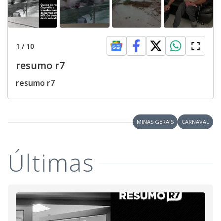
1
/
10
resumo r7
resumo r7
MINAS GERAIS
CARNAVAL
Últimas