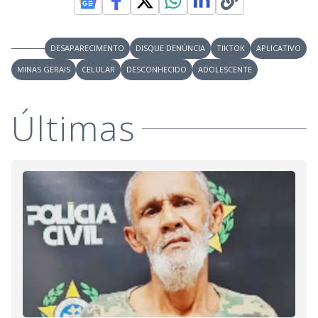
DESAPARECIMENTO
DISQUE DENÚNCIA
TIKTOK
APLICATIVO
MINAS GERAIS
CELULAR
DESCONHECIDO
ADOLESCENTE
Últimas