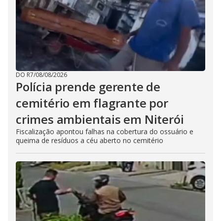
DO R7
/
08/08/2026
Polícia prende gerente de
cemitério em flagrante por
crimes ambientais em Niterói
Fiscalização apontou falhas na cobertura do ossuário e
queima de resíduos a céu aberto no cemitério