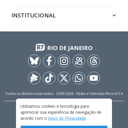
INSTITUCIONAL
RIO DE JANEIRO
Todos os direitos reservados - 2009-
2026
- Rádio e Televisão Record S.A
Utilizamos cookies e tecnologia para
CARREIRA
FALE CONOSCO
PRIVACIDADE
aprimorar sua experiência de navegação de
TERMOS E CONDIÇÕES DE USO
acordo com o
Aviso de Privacidade
.