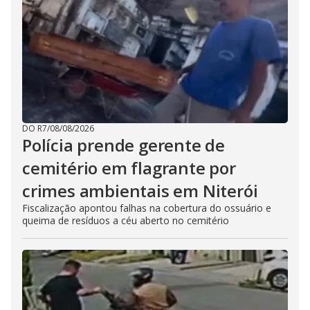
DO R7
/
08/08/2026
Polícia prende gerente de
cemitério em flagrante por
crimes ambientais em Niterói
Fiscalização apontou falhas na cobertura do ossuário e
queima de resíduos a céu aberto no cemitério