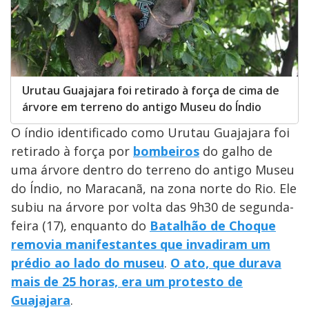
Urutau Guajajara foi retirado à força de cima de
árvore em terreno do antigo Museu do Índio
O índio identificado como Urutau Guajajara foi
retirado à força por
bombeiros
do galho de
uma árvore dentro do terreno do antigo Museu
do Índio, no Maracanã, na zona norte do Rio. Ele
subiu na árvore por volta das 9h30 de segunda-
feira (17), enquanto do
Batalhão de Choque
removia manifestantes que invadiram um
prédio ao lado do museu
.
O ato, que durava
mais de 25 horas, era um protesto de
Guajajara
.