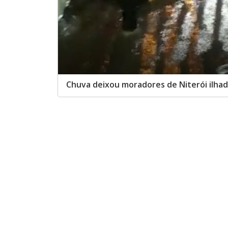
u
d
o
Chuva deixou moradores de Niterói ilha