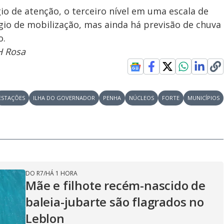
o de atenção, o terceiro nível em uma escala de
ágio de mobilização, mas ainda há previsão de chuva
o.
H Rosa
ESTAÇÕES
ILHA DO GOVERNADOR
PENHA
NÚCLEOS
FORTE
MUNICÍPIOS
DO R7
/
HÁ 1 HORA
Mãe e filhote recém-nascido de
baleia-jubarte são flagrados no
Leblon