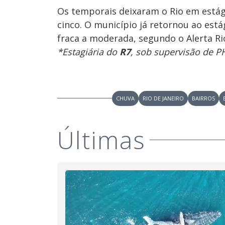
Os temporais deixaram o Rio em estági
cinco. O município já retornou ao est
fraca a moderada, segundo o Alerta Ri
*Estagiária do
R7
, sob supervisão de P
CHUVA
RIO DE JANEIRO
BAIRROS
Últimas