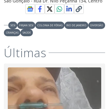
São Gonçalo - Rua Dr. Nilo Peçanha 134, Centro
SESI
FIRJAN SESI
COLONIA DE FÉRIAS
RIO DE JANEIRO
DIVERSÃO
CRIANÇAS
SAÚDE
Últimas