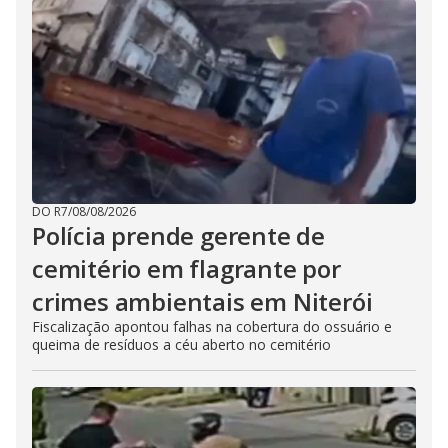
DO R7
/
08/08/2026
Polícia prende gerente de
cemitério em flagrante por
crimes ambientais em Niterói
Fiscalização apontou falhas na cobertura do ossuário e
queima de resíduos a céu aberto no cemitério