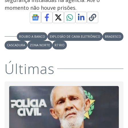
momento não houve prisões.
ROUBO A BANCO
EXPLOSÃO DE CAIXA ELETRÔNICO
BRADESCO
CASCADURA
ZONA NORTE
R7 RIO
Últimas