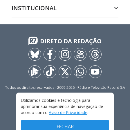
INSTITUCIONAL
DIRETO DA REDAÇÃO
Todos os direitos reservados - 2009-
2026
- Rádio e Televisão Record S.A
Utilizamos cookies e tecnologia para
CARREIRA
FALE CONOSCO
PRIVACIDADE
aprimorar sua experiência de navegação de
TERMOS E CONDIÇÕES DE USO
acordo com o
Aviso de Privacidade
.
FECHAR