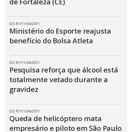
de Fortaleza (CE)
.
DO R7
/
11/04/2011
Ministério do Esporte reajusta
benefício do Bolsa Atleta
.
DO R7
/
11/04/2011
Pesquisa reforça que álcool está
totalmente vetado durante a
gravidez
.
DO R7
/
11/04/2011
Queda de helicóptero mata
empresário e piloto em São Paulo