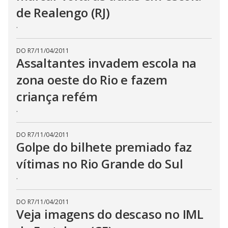
de Realengo (RJ)
.
DO R7
/
11/04/2011
Assaltantes invadem escola na
zona oeste do Rio e fazem
criança refém
.
DO R7
/
11/04/2011
Golpe do bilhete premiado faz
vítimas no Rio Grande do Sul
.
DO R7
/
11/04/2011
Veja imagens do descaso no IML