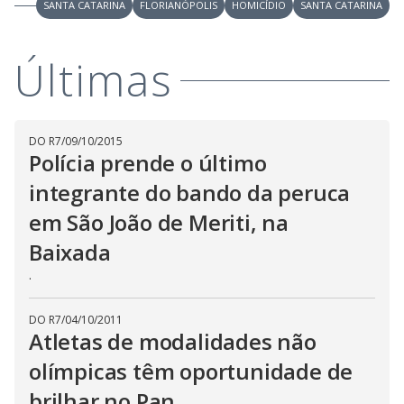
V
SANTA CATARINA
FLORIANÓPOLIS
HOMICÍDIO
SANTA CATARINA
d
o
i
Últimas
d
DO R7
/
09/10/2015
Polícia prende o último
e
integrante do bando da peruca
o
em São João de Meriti, na
Baixada
.
DO R7
/
04/10/2011
Atletas de modalidades não
olímpicas têm oportunidade de
brilhar no Pan