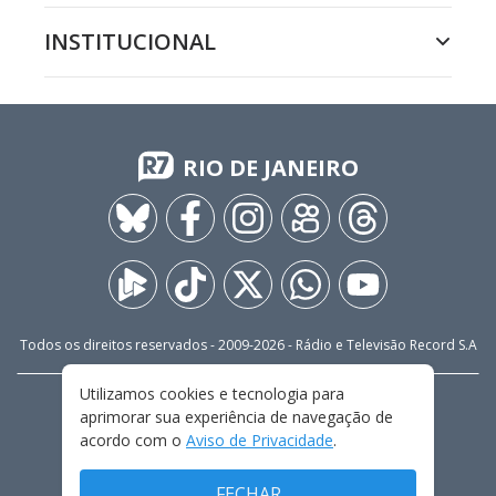
INSTITUCIONAL
RIO DE JANEIRO
Todos os direitos reservados - 2009-
2026
- Rádio e Televisão Record S.A
Utilizamos cookies e tecnologia para
CARREIRA
FALE CONOSCO
PRIVACIDADE
aprimorar sua experiência de navegação de
TERMOS E CONDIÇÕES DE USO
acordo com o
Aviso de Privacidade
.
FECHAR