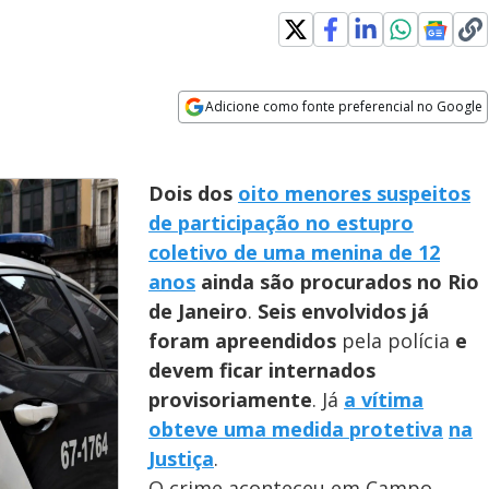
Adicione como fonte preferencial no Google
Opens in new window
Dois dos
oito menores suspeitos
de participação no estupro
coletivo de uma menina de 12
anos
ainda são procurados no Rio
de Janeiro
.
Seis envolvidos já
foram apreendidos
pela polícia
e
devem ficar internados
provisoriamente
. Já
a vítima
obteve uma medida protetiva
na
Justiça
.
O crime aconteceu em Campo