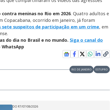
oas que compartilharam os vídeos das agressões
vo contra meninas no Rio em 2026
. Quatro adultos e
m Copacabana, ocorrido em janeiro, já foram
s sete suspeitos de participação em um crime
, em
nse.
ias do dia no Brasil e no mundo.
Siga o canal do
no WhatsApp
RIO DE JANEIRO
ESTUPRO
DO R7
/
07/08/2026