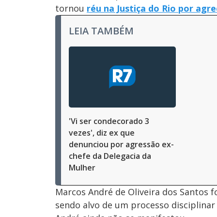
tornou
réu na Justiça do Rio por agr
LEIA TAMBÉM
'Vi ser condecorado 3
vezes', diz ex que
denunciou por agressão ex-
chefe da Delegacia da
Mulher
Marcos André de Oliveira dos Santos f
sendo alvo de um processo disciplinar