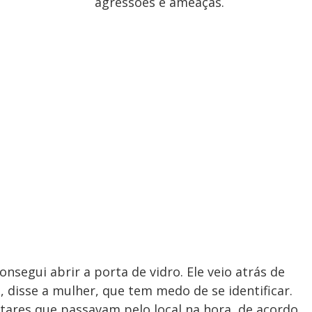
agressões e ameaças.
segui abrir a porta de vidro. Ele veio atrás de
", disse a mulher, que tem medo de se identificar.
litares que passavam pelo local na hora, de acordo