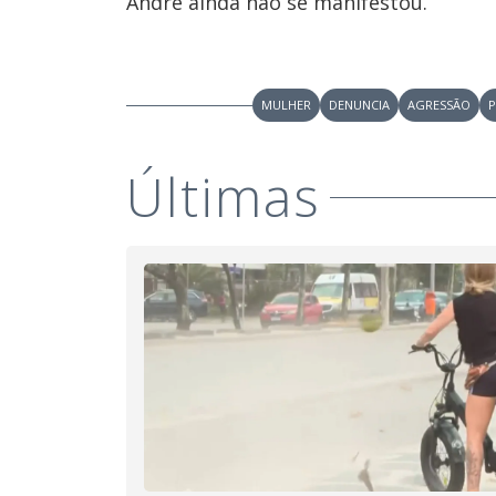
André ainda não se manifestou.
MULHER
DENUNCIA
AGRESSÃO
P
Últimas