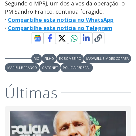
Segundo o MPRJ, um dos alvos da operação, o
PM Sandro Franco, continua foragido.
·
Compartilhe esta notícia no WhatsApp
·
Compartilhe esta notícia no Telegram
RIO
FILHO
EX-BOMBEIRO
MAXWELL SIMÕES CORREA
MARIELLE FRANCO
GATONET
POLÍCIA FEDERAL
Últimas