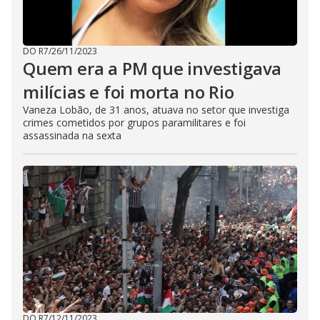
DO R7
/
26/11/2023
Quem era a PM que investigava
milícias e foi morta no Rio
Vaneza Lobão, de 31 anos, atuava no setor que investiga
crimes cometidos por grupos paramilitares e foi
assassinada na sexta
DO R7
/
12/11/2023