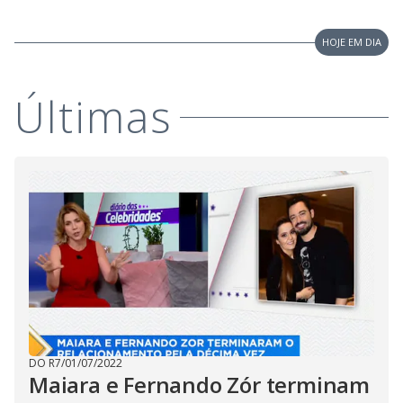
i
HOJE EM DIA
d
Últimas
e
o
DO R7
/
01/07/2022
Maiara e Fernando Zór terminam