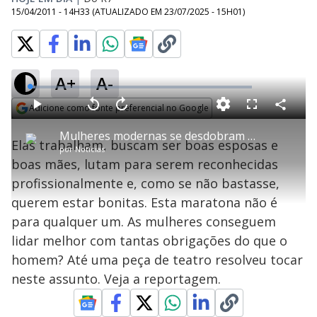
15/04/2011 - 14H33
(ATUALIZADO EM
23/07/2025 - 15H01
)
A+
A-
L
o
a
Adicione como fonte preferencial no Google
d
C
P
V
A
P
F
e
o
l
o
v
u
Opens in new window
d
m
a
l
a
l
:
Mulheres modernas se desdobram em busca da perfeição
p
y
t
n
l
2
Elas trabalham, buscam ser boas esposas e
a
a
ç
s
.
por
Notícias
r
r
a
c
4
t
1
r
l
r
6
boas mães, lutam para serem reconhecidas
i
0
1
e
%
l
s
0
e
h
profissionalmente e, como se não bastasse,
e
s
n
a
g
e
r
u
g
querem estar bonitas. Esta maratona não é
n
u
a
d
n
o
d
para qualquer um. As mulheres conseguem
s
o
s
lidar melhor com tantas obrigações do que o
y
homem? Até uma peça de teatro resolveu tocar
neste assunto. Veja a reportagem.
M
V
u
d
o