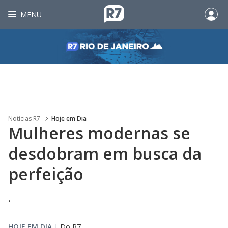
MENU
Noticias R7
Hoje em Dia
Mulheres modernas se
desdobram em busca da
perfeição
.
HOJE EM DIA
|
Do R7