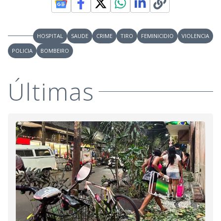
HOSPITAL
SAUDE
CRIME
TIRO
FEMINICIDIO
VIOLENCIA
POLICIA
BOMBEIRO
Últimas