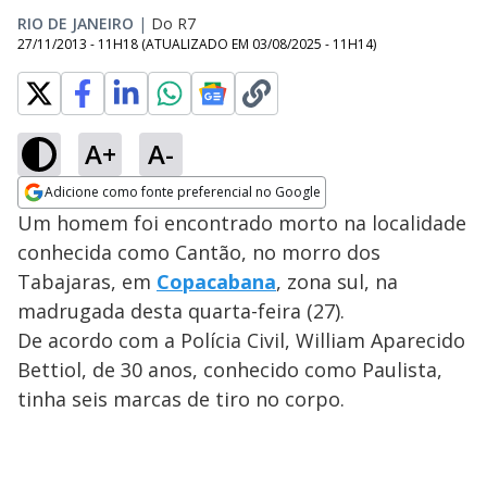
RIO DE JANEIRO
|
Do R7
27/11/2013 - 11H18
(ATUALIZADO EM
03/08/2025 - 11H14
)
A+
A-
Adicione como fonte preferencial no Google
Opens in new window
Um homem foi encontrado morto na localidade
conhecida como Cantão, no morro dos
Tabajaras, em
Copacabana
, zona sul, na
madrugada desta quarta-feira (27).
De acordo com a Polícia Civil, William Aparecido
Bettiol, de 30 anos, conhecido como Paulista,
tinha seis marcas de tiro no corpo.