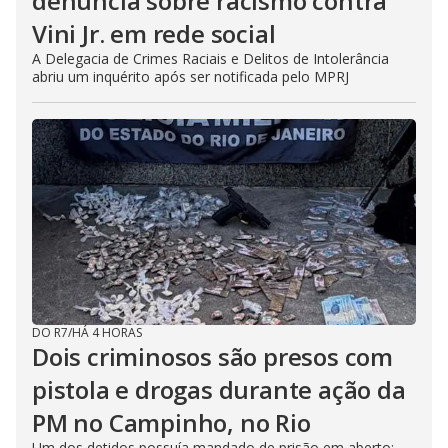
denúncia sobre racismo contra
Vini Jr. em rede social
A Delegacia de Crimes Raciais e Delitos de Intolerância
abriu um inquérito após ser notificada pelo MPRJ
DO R7
/
HÁ 4 HORAS
Dois criminosos são presos com
pistola e drogas durante ação da
PM no Campinho, no Rio
Um dos detidos possuía mandado de prisão em aberto;