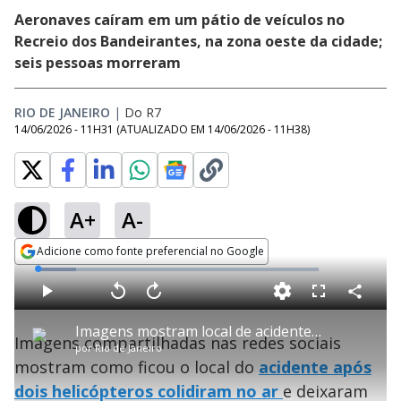
Aeronaves caíram em um pátio de veículos no
Recreio dos Bandeirantes, na zona oeste da cidade;
seis pessoas morreram
RIO DE JANEIRO
|
Do R7
14/06/2026 - 11H31
(ATUALIZADO EM
14/06/2026 - 11H38
)
A+
A-
Adicione como fonte preferencial no Google
Opens in new window
L
o
a
d
C
P
V
A
P
F
e
o
l
o
v
u
d
m
a
l
a
l
:
Imagens mostram local de acidente após dois helicópteros que colidiram no ar no Rio de Janeiro
p
y
t
n
l
1
Imagens compartilhadas nas redes sociais
a
a
ç
s
3
por
Rio de Janeiro
r
r
a
c
.
t
1
r
l
r
7
mostram como ficou o local do
acidente após
i
0
1
e
4
l
s
0
e
%
h
dois helicópteros colidiram no ar
e
s
e deixaram
n
a
g
e