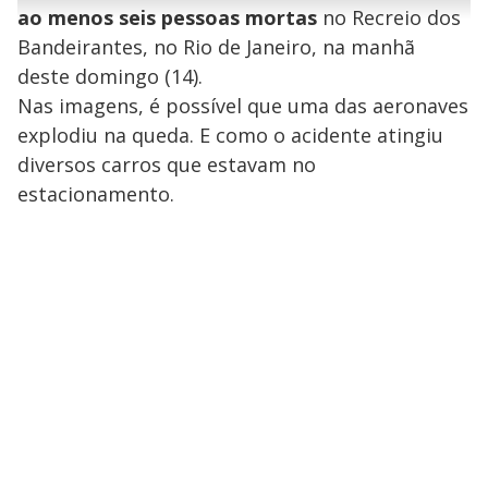
r
u
g
ao menos seis pessoas mortas
no Recreio dos
n
u
a
d
n
o
d
Bandeirantes, no Rio de Janeiro, na manhã
s
o
s
deste domingo (14).
y
Nas imagens, é possível que uma das aeronaves
explodiu na queda. E como o acidente atingiu
M
V
u
d
diversos carros que estavam no
o
estacionamento.
i
d
e
o