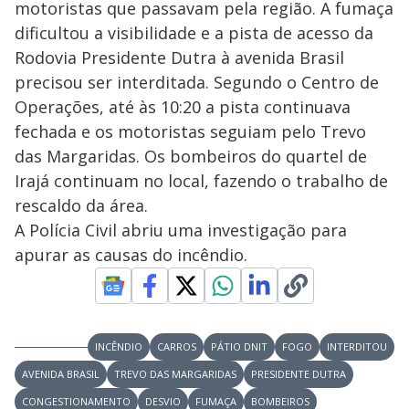
motoristas que passavam pela região. A fumaça
dificultou a visibilidade e a pista de acesso da
Rodovia Presidente Dutra à avenida Brasil
precisou ser interditada. Segundo o Centro de
Operações, até às 10:20 a pista continuava
fechada e os motoristas seguiam pelo Trevo
das Margaridas. Os bombeiros do quartel de
Irajá continuam no local, fazendo o trabalho de
rescaldo da área.
A Polícia Civil abriu uma investigação para
apurar as causas do incêndio.
INCÊNDIO
CARROS
PÁTIO DNIT
FOGO
INTERDITOU
AVENIDA BRASIL
TREVO DAS MARGARIDAS
PRESIDENTE DUTRA
CONGESTIONAMENTO
DESVIO
FUMAÇA
BOMBEIROS