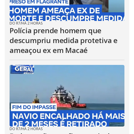
DO R7
/
HÁ 2 HORAS
Polícia prende homem que
descumpriu medida protetiva e
ameaçou ex em Macaé
DO R7
/
HÁ 2 HORAS