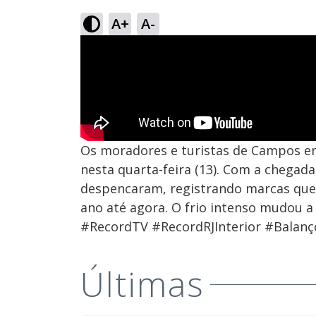
A+
A-
Os moradores e turistas de Campos e
nesta quarta-feira (13). Com a chega
despencaram, registrando marcas qu
ano até agora. O frio intenso mudou a
#RecordTV #RecordRJInterior #Balanço
Últimas