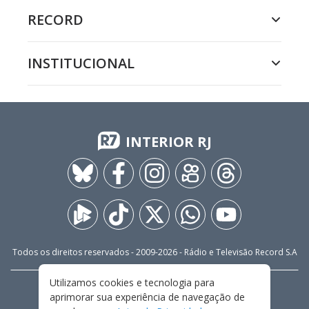
RECORD
INSTITUCIONAL
INTERIOR RJ
Todos os direitos reservados - 2009-
2026
- Rádio e Televisão Record S.A
Utilizamos cookies e tecnologia para
CARREIRA
FALE CONOSCO
PRIVACIDADE
aprimorar sua experiência de navegação de
TERMOS E CONDIÇÕES DE USO