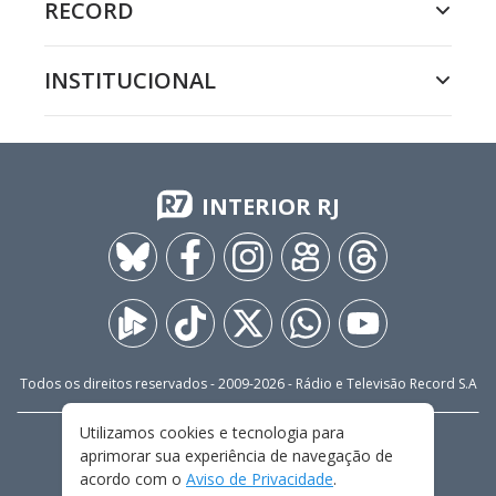
RECORD
INSTITUCIONAL
INTERIOR RJ
Todos os direitos reservados - 2009-
2026
- Rádio e Televisão Record S.A
Utilizamos cookies e tecnologia para
CARREIRA
FALE CONOSCO
PRIVACIDADE
aprimorar sua experiência de navegação de
TERMOS E CONDIÇÕES DE USO
acordo com o
Aviso de Privacidade
.