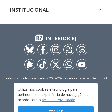
INSTITUCIONAL
INTERIOR RJ
Todos os direitos reservados - 2009-
2026
- Rádio e Televisão Record S.A
Utilizamos cookies e tecnologia para
CARREIRA
FALE CONOSCO
PRIVACIDADE
aprimorar sua experiência de navegação de
TERMOS E CONDIÇÕES DE USO
acordo com o
Aviso de Privacidade
.