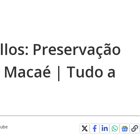
los: Preservação
m Macaé | Tudo a
Tube