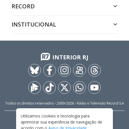
RECORD
INSTITUCIONAL
INTERIOR RJ
Todos os direitos reservados - 2009-
2026
- Rádio e Televisão Record S.A
Utilizamos cookies e tecnologia para
CARREIRA
FALE CONOSCO
PRIVACIDADE
aprimorar sua experiência de navegação de
TERMOS E CONDIÇÕES DE USO
acordo com o
Aviso de Privacidade
.