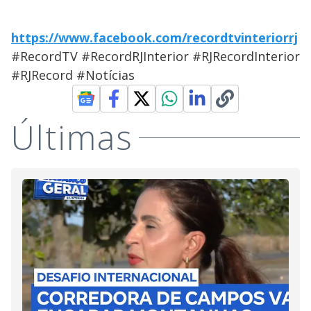
https://www.facebook.com/recordtvinteriorrj
#RecordTV #RecordRJInterior #RJRecordInterior
#RJRecord #Notícias
Últimas