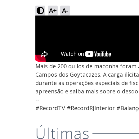
A+
A-
Mais de 200 quilos de maconha foram a
Campos dos Goytacazes. A carga ilíci
durante as operações especiais de fisc
apreensão e saiba mais sobre o desdob
--
#RecordTV #RecordRJInterior #Balanço
Últimas