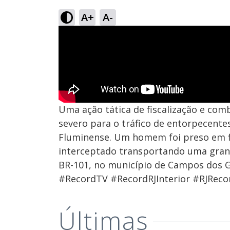
A+
A-
Uma ação tática de fiscalização e co
severo para o tráfico de entorpecent
Fluminense. Um homem foi preso em fl
interceptado transportando uma gran
BR-101, no município de Campos dos G
#RecordTV #RecordRJInterior #RJReco
Últimas