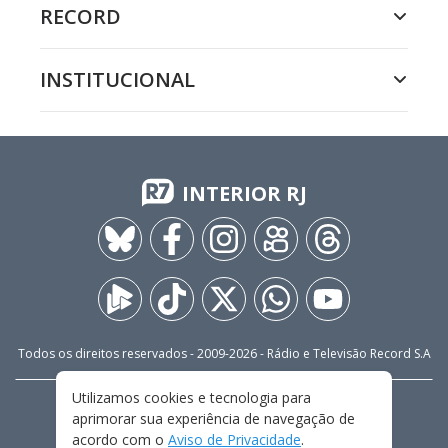
RECORD
INSTITUCIONAL
INTERIOR RJ
Todos os direitos reservados - 2009-
2026
- Rádio e Televisão Record S.A
Utilizamos cookies e tecnologia para
CARREIRA
FALE CONOSCO
PRIVACIDADE
aprimorar sua experiência de navegação de
TERMOS E CONDIÇÕES DE USO
acordo com o
Aviso de Privacidade
.