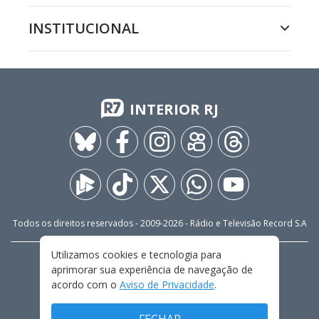
INSTITUCIONAL
INTERIOR RJ
Todos os direitos reservados - 2009-
2026
- Rádio e Televisão Record S.A
Utilizamos cookies e tecnologia para
CARREIRA
FALE CONOSCO
PRIVACIDADE
aprimorar sua experiência de navegação de
TERMOS E CONDIÇÕES DE USO
acordo com o
Aviso de Privacidade
.