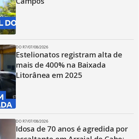
Campos
DO R7
/
07/08/2026
Estelionatos registram alta de
mais de 400% na Baixada
Litorânea em 2025
DO R7
/
07/08/2026
Idosa de 70 anos é agredida por
assaltante em Arraial do Cabo;