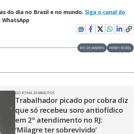
ias do dia no Brasil e no mundo.
Siga o canal do
no WhatsApp
RIO DE JANEIRO
HENRY BOREL
DO R7
/
HÁ 20 MINUTOS
Trabalhador picado por cobra diz
que só recebeu soro antiofídico
em 2º atendimento no RJ:
‘Milagre ter sobrevivido’