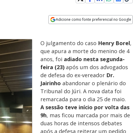
Adicione como fonte preferencial no Google
Opens in new window
O julgamento do caso
Henry Borel
,
que apura a morte do menino de 4
anos, foi
adiado nesta segunda-
feira (23)
após um dos advogados
de defesa do ex-vereador
Dr.
Jairinho
abandonar o plenário do
Tribunal do Júri. A nova data foi
remarcada para o dia 25 de maio.
A sessão teve início por volta das
9h
, mas ficou marcada por mais de
duas horas de intensos debates
após a defesa reiterar um pedido