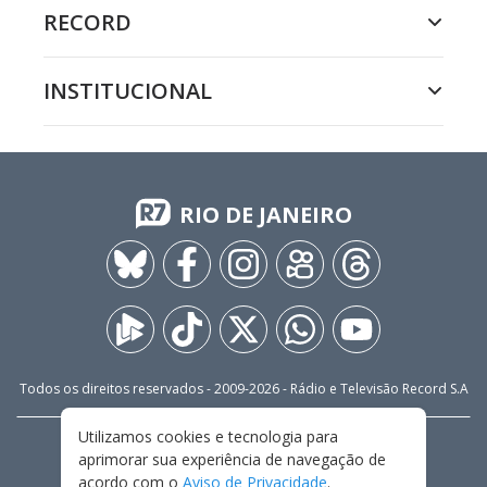
RECORD
INSTITUCIONAL
RIO DE JANEIRO
Todos os direitos reservados - 2009-
2026
- Rádio e Televisão Record S.A
Utilizamos cookies e tecnologia para
CARREIRA
FALE CONOSCO
PRIVACIDADE
aprimorar sua experiência de navegação de
TERMOS E CONDIÇÕES DE USO
acordo com o
Aviso de Privacidade
.