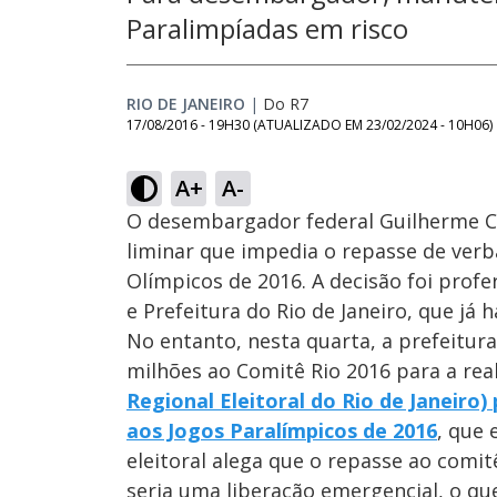
Paralimpíadas em risco
RIO DE JANEIRO
|
Do R7
17/08/2016 - 19H30
(ATUALIZADO EM
23/02/2024 - 10H06
)
A+
A-
O desembargador federal Guilherme Co
liminar que impedia o repasse de verb
Olímpicos de 2016. A decisão foi prof
e Prefeitura do Rio de Janeiro, que já
No entanto, nesta quarta, a prefeitura
milhões ao Comitê Rio 2016 para a rea
Regional Eleitoral do Rio de Janeiro)
aos Jogos Paralímpicos de 2016
, que
eleitoral alega que o repasse ao comi
seria uma liberação emergencial, o qu