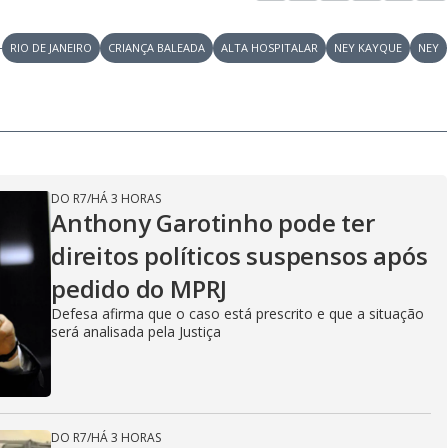
RIO DE JANEIRO
CRIANÇA BALEADA
ALTA HOSPITALAR
NEY KAYQUE
NEY
DO R7
/
HÁ 3 HORAS
Anthony Garotinho pode ter
direitos políticos suspensos após
pedido do MPRJ
Defesa afirma que o caso está prescrito e que a situação
será analisada pela Justiça
DO R7
/
HÁ 3 HORAS