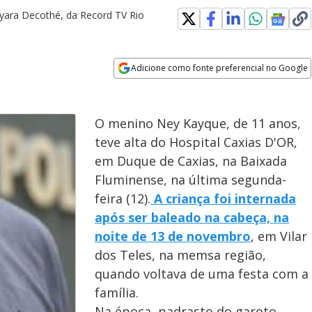
ayara Decothé, da Record TV Rio
Adicione como fonte preferencial no Google
Opens in new window
O menino Ney Kayque, de 11 anos,
teve alta do Hospital Caxias D'OR,
em Duque de Caxias, na Baixada
Fluminense, na última segunda-
feira (12).
A criança foi internada
após ser baleado na cabeça, na
noite de 13 de novembro
, em Vilar
dos Teles, na memsa região,
quando voltava de uma festa com a
família.
Na época, padrasto do garoto