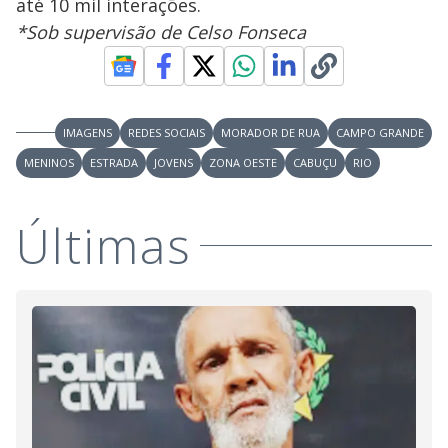
até 10 mil interações.
*Sob supervisão de Celso Fonseca
IMAGENS
REDES SOCIAIS
MORADOR DE RUA
CAMPO GRANDE
MENINOS
ESTRADA
JOVENS
ZONA OESTE
CABUÇU
RIO
Últimas