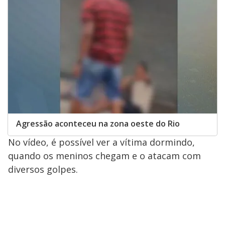
y
M
V
u
d
o
i
d
e
Agressão aconteceu na zona oeste do Rio
No vídeo, é possível ver a vítima dormindo,
o
quando os meninos chegam e o atacam com
diversos golpes.