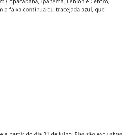
, em Copacabana, Ipanema, Leblon e Centro,
 a faixa contínua ou tracejada azul, que
a partir do dia 31 de julho. Elas são exclusivas