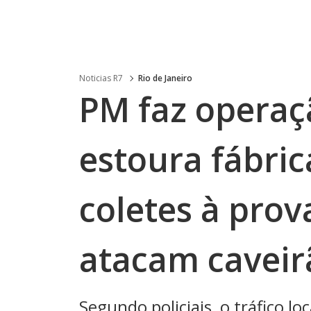
Noticias R7
Rio de Janeiro
PM faz operaç
estoura fábric
coletes à prov
atacam caveir
Segundo policiais, o tráfico 