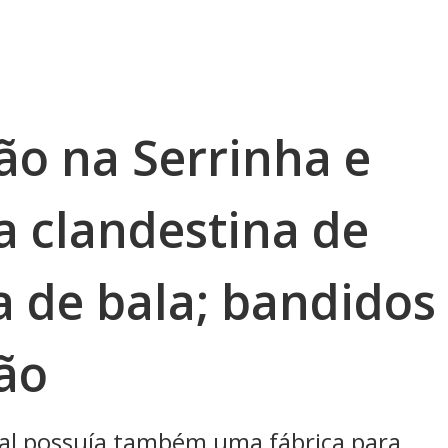
ão na Serrinha e
a clandestina de
a de bala; bandidos
ão
local possuía também uma fábrica para